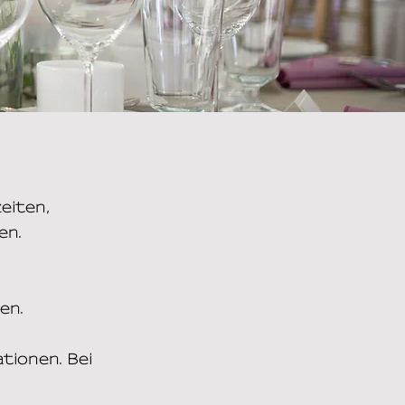
eiten,
en.
.
nen.
tionen. Bei