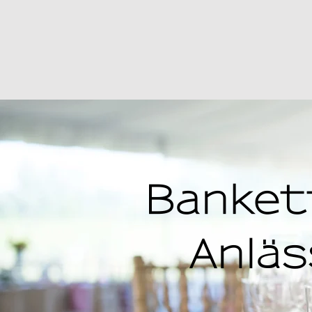
Banket
Anläs