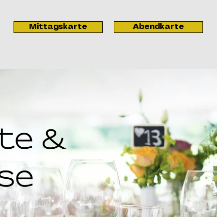
Mittagskarte
Abendkarte
te &
se